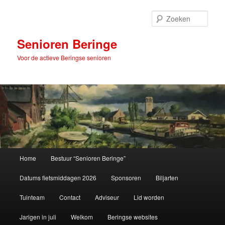
Spring
naar
Zoek
de
primaire
Senioren Beringe
inhoud
Voor de actieve Beringse senioren
Hoofdmenu
Home
Bestuur “Senioren Beringe”
Datums fietsmiddagen 2026
Sponsoren
Biljarten
Tuinteam
Contact
Adviseur
Lid worden
Jarigen in juli
Welkom
Beringse websites