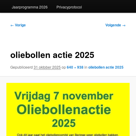
Jaarprogramma 2026
Privacyprotocol
Afbeeldingsnavigatie
← Vorige
Volgende →
oliebollen actie 2025
Gepubliceerd
31 oktober 2025
op
640 × 938
in
oliebollen actie 2025