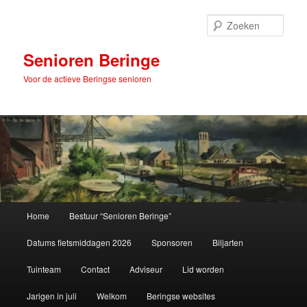
Spring
naar
Zoek
de
primaire
Senioren Beringe
inhoud
Voor de actieve Beringse senioren
Hoofdmenu
Home
Bestuur “Senioren Beringe”
Datums fietsmiddagen 2026
Sponsoren
Biljarten
Tuinteam
Contact
Adviseur
Lid worden
Jarigen in juli
Welkom
Beringse websites