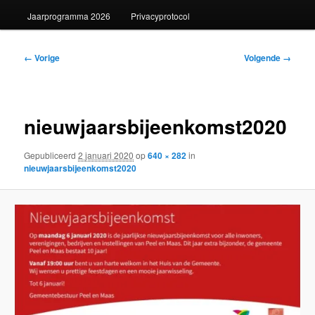
Jaarprogramma 2026
Privacyprotocol
Afbeeldingsnavigatie
← Vorige
Volgende →
nieuwjaarsbijeenkomst2020
Gepubliceerd
2 januari 2020
op
640 × 282
in
nieuwjaarsbijeenkomst2020