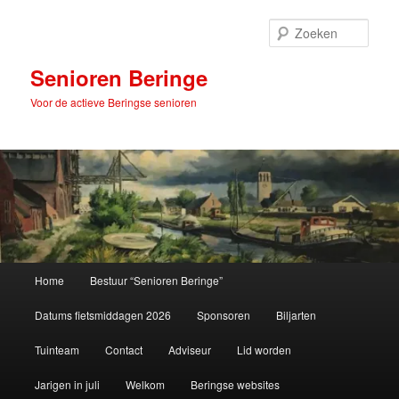
Spring
naar
Zoek
de
primaire
Senioren Beringe
inhoud
Voor de actieve Beringse senioren
Hoofdmenu
Home
Bestuur “Senioren Beringe”
Datums fietsmiddagen 2026
Sponsoren
Biljarten
Tuinteam
Contact
Adviseur
Lid worden
Jarigen in juli
Welkom
Beringse websites