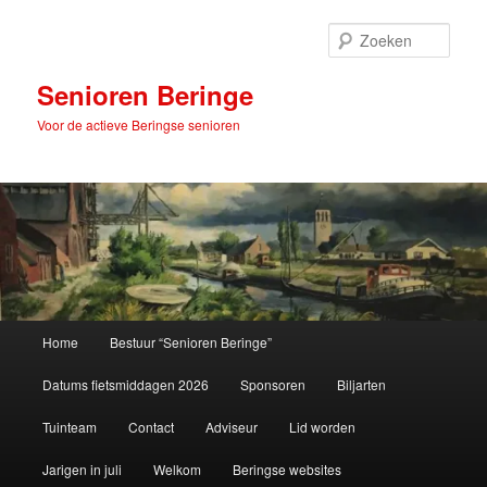
Spring
naar
Zoek
de
primaire
Senioren Beringe
inhoud
Voor de actieve Beringse senioren
Hoofdmenu
Home
Bestuur “Senioren Beringe”
Datums fietsmiddagen 2026
Sponsoren
Biljarten
Tuinteam
Contact
Adviseur
Lid worden
Jarigen in juli
Welkom
Beringse websites