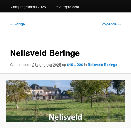
Jaarprogramma 2026
Privacyprotocol
Afbeeldingsnavigatie
← Vorige
Volgende →
Nelisveld Beringe
Gepubliceerd
21 augustus 2025
op
640 × 226
in
Nelisveld Beringe