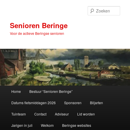
Spring
naar
Zoek
de
primaire
Senioren Beringe
inhoud
Voor de actieve Beringse senioren
Hoofdmenu
Home
Bestuur “Senioren Beringe”
Datums fietsmiddagen 2026
Sponsoren
Biljarten
Tuinteam
Contact
Adviseur
Lid worden
Jarigen in juli
Welkom
Beringse websites