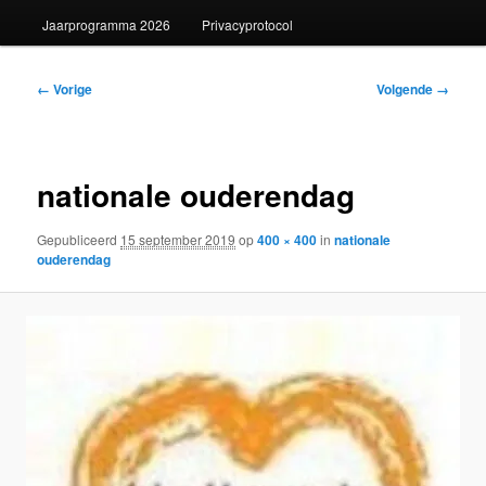
Jaarprogramma 2026
Privacyprotocol
Afbeeldingsnavigatie
← Vorige
Volgende →
nationale ouderendag
Gepubliceerd
15 september 2019
op
400 × 400
in
nationale
ouderendag