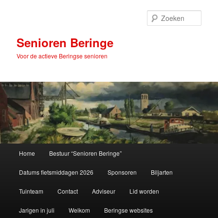
Spring
naar
Zoek
de
primaire
Senioren Beringe
inhoud
Voor de actieve Beringse senioren
Hoofdmenu
Home
Bestuur “Senioren Beringe”
Datums fietsmiddagen 2026
Sponsoren
Biljarten
Tuinteam
Contact
Adviseur
Lid worden
Jarigen in juli
Welkom
Beringse websites