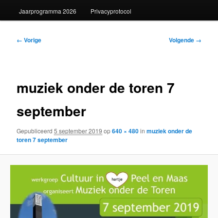
Jaarprogramma 2026
Privacyprotocol
Afbeeldingsnavigatie
← Vorige
Volgende →
muziek onder de toren 7
september
Gepubliceerd
5 september 2019
op
640 × 480
in
muziek onder de
toren 7 september