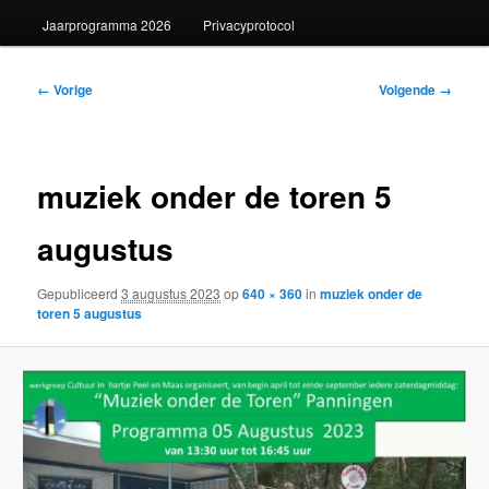
Jaarprogramma 2026
Privacyprotocol
Afbeeldingsnavigatie
← Vorige
Volgende →
muziek onder de toren 5
augustus
Gepubliceerd
3 augustus 2023
op
640 × 360
in
muziek onder de
toren 5 augustus