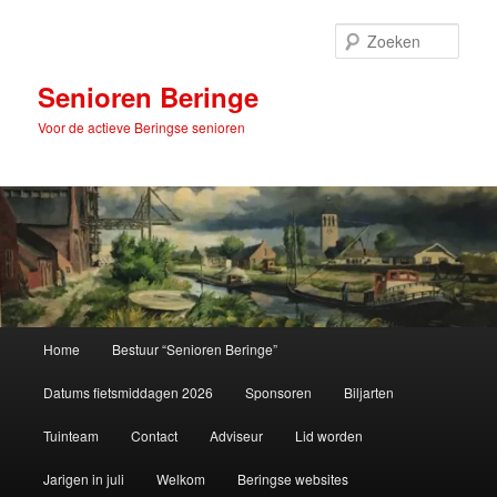
Spring
naar
Zoek
de
primaire
Senioren Beringe
inhoud
Voor de actieve Beringse senioren
Hoofdmenu
Home
Bestuur “Senioren Beringe”
Datums fietsmiddagen 2026
Sponsoren
Biljarten
Tuinteam
Contact
Adviseur
Lid worden
Jarigen in juli
Welkom
Beringse websites