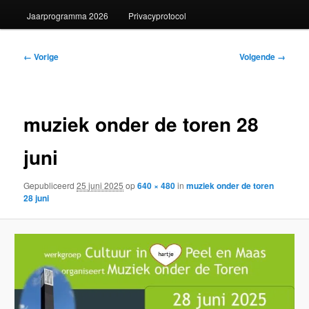
Jaarprogramma 2026
Privacyprotocol
Afbeeldingsnavigatie
← Vorige
Volgende →
muziek onder de toren 28
juni
Gepubliceerd
25 juni 2025
op
640 × 480
in
muziek onder de toren
28 juni