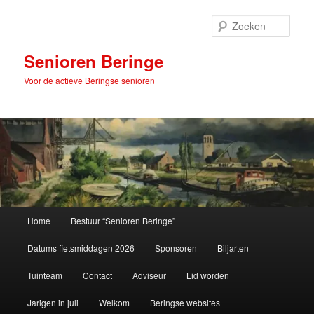
Spring
naar
Zoek
de
primaire
Senioren Beringe
inhoud
Voor de actieve Beringse senioren
Hoofdmenu
Home
Bestuur “Senioren Beringe”
Datums fietsmiddagen 2026
Sponsoren
Biljarten
Tuinteam
Contact
Adviseur
Lid worden
Jarigen in juli
Welkom
Beringse websites