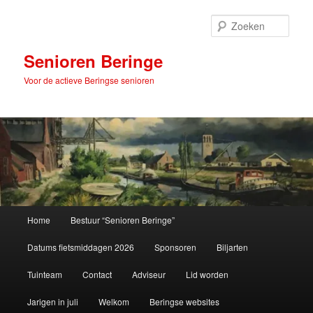
Spring
naar
Zoek
de
primaire
Senioren Beringe
inhoud
Voor de actieve Beringse senioren
Hoofdmenu
Home
Bestuur “Senioren Beringe”
Datums fietsmiddagen 2026
Sponsoren
Biljarten
Tuinteam
Contact
Adviseur
Lid worden
Jarigen in juli
Welkom
Beringse websites