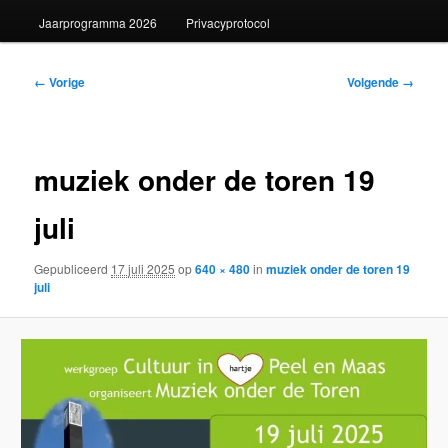
Jaarprogramma 2026
Privacyprotocol
Afbeeldingsnavigatie
← Vorige
Volgende →
muziek onder de toren 19
juli
Gepubliceerd
17 juli 2025
op
640 × 480
in
muziek onder de toren 19
juli