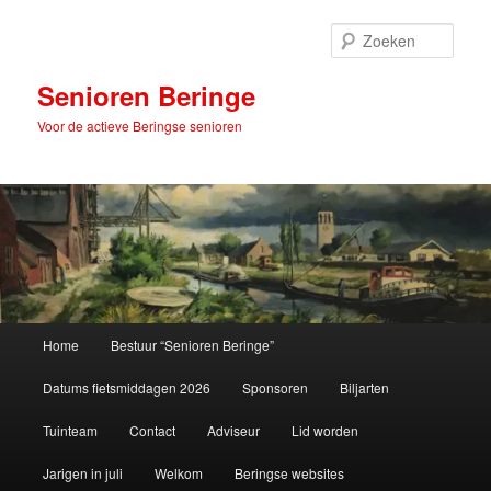
Spring
naar
Zoek
de
primaire
Senioren Beringe
inhoud
Voor de actieve Beringse senioren
Hoofdmenu
Home
Bestuur “Senioren Beringe”
Datums fietsmiddagen 2026
Sponsoren
Biljarten
Tuinteam
Contact
Adviseur
Lid worden
Jarigen in juli
Welkom
Beringse websites