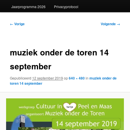
Jaarprogramma 2026
Privacyprotocol
Afbeeldingsnavigatie
← Vorige
Volgende →
muziek onder de toren 14
september
Gepubliceerd
12 september 2019
op
640 × 480
in
muziek onder de
toren 14 september