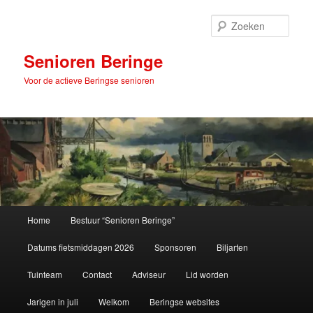
Spring
naar
Zoek
de
primaire
Senioren Beringe
inhoud
Voor de actieve Beringse senioren
Hoofdmenu
Home
Bestuur “Senioren Beringe”
Datums fietsmiddagen 2026
Sponsoren
Biljarten
Tuinteam
Contact
Adviseur
Lid worden
Jarigen in juli
Welkom
Beringse websites