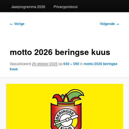
Jaarprogramma 2026
Privacyprotocol
Afbeeldingsnavigatie
← Vorige
Volgende →
motto 2026 beringse kuus
Gepubliceerd
26 oktober 2025
op
640 × 590
in
motto 2026 beringse
kuus