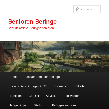
Spring
naar
Zoek
de
primaire
Senioren Beringe
inhoud
Voor de actieve Beringse senioren
Hoofdmenu
Home
Bestuur “Senioren Beringe”
Datums fietsmiddagen 2026
Sponsoren
Biljarten
Tuinteam
Contact
Adviseur
Lid worden
Jarigen in juli
Welkom
Beringse websites