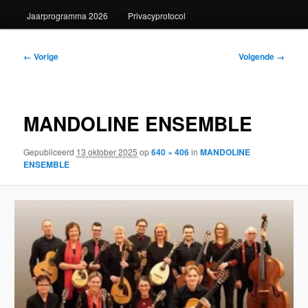
Jaarprogramma 2026
Privacyprotocol
Afbeeldingsnavigatie
← Vorige
Volgende →
MANDOLINE ENSEMBLE
Gepubliceerd
13 oktober 2025
op
640 × 406
in
MANDOLINE
ENSEMBLE