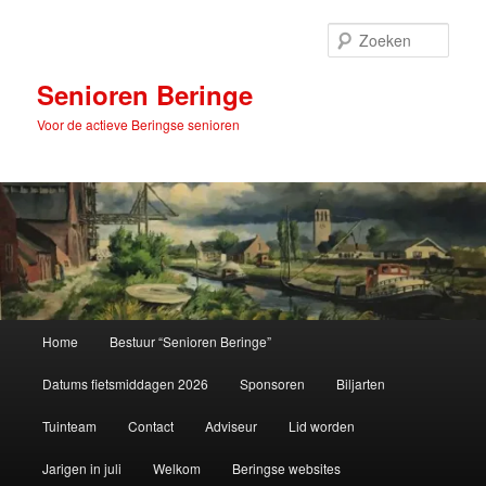
Spring
naar
Zoek
de
primaire
Senioren Beringe
inhoud
Voor de actieve Beringse senioren
Hoofdmenu
Home
Bestuur “Senioren Beringe”
Datums fietsmiddagen 2026
Sponsoren
Biljarten
Tuinteam
Contact
Adviseur
Lid worden
Jarigen in juli
Welkom
Beringse websites