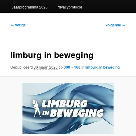
Jaarprogramma 2026
Privacyprotocol
Afbeeldingsnavigatie
← Vorige
Volgende →
limburg in beweging
Gepubliceerd
30 maart 2020
op
300 × 168
in
limburg in beweging