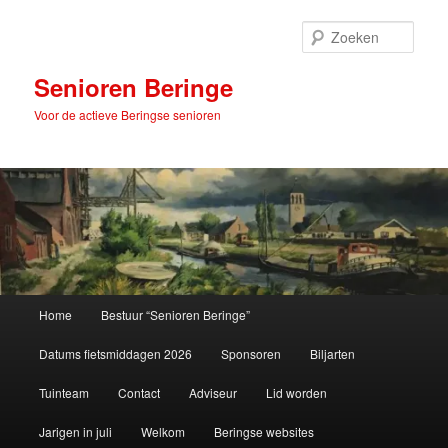
Spring
naar
Zoek
de
primaire
Senioren Beringe
inhoud
Voor de actieve Beringse senioren
Hoofdmenu
Home
Bestuur “Senioren Beringe”
Datums fietsmiddagen 2026
Sponsoren
Biljarten
Tuinteam
Contact
Adviseur
Lid worden
Jarigen in juli
Welkom
Beringse websites