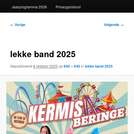
Jaarprogramma 2026
Privacyprotocol
Afbeeldingsnavigatie
← Vorige
Volgende →
lekke band 2025
Gepubliceerd
8 oktober 2025
op
640 × 640
in
lekke band 2025