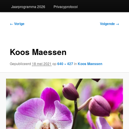
Jaarprogramma 2026
Privacyprotocol
Afbeeldingsnavigatie
← Vorige
Volgende →
Koos Maessen
Gepubliceerd
18 mei 2021
op
640 × 427
in
Koos Maessen