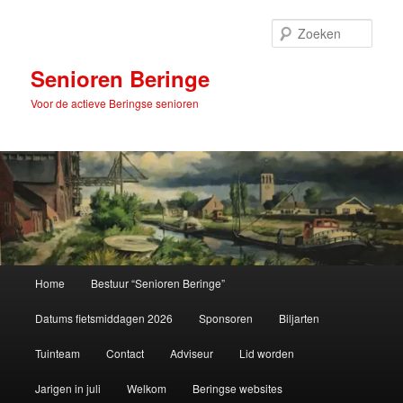
Spring
naar
Zoek
de
primaire
Senioren Beringe
inhoud
Voor de actieve Beringse senioren
Hoofdmenu
Home
Bestuur “Senioren Beringe”
Datums fietsmiddagen 2026
Sponsoren
Biljarten
Tuinteam
Contact
Adviseur
Lid worden
Jarigen in juli
Welkom
Beringse websites