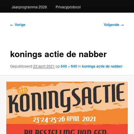
Jaarprogramma 2026
Privacyprotocol
Afbeeldingsnavigatie
← Vorige
Volgende →
konings actie de nabber
Gepubliceerd
23 april 2021
op
640 × 640
in
konings actie de nabber