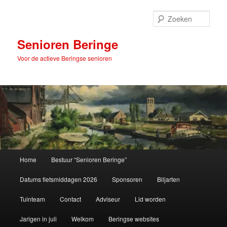
Spring
naar
Zoek
de
primaire
Senioren Beringe
inhoud
Voor de actieve Beringse senioren
Hoofdmenu
Home
Bestuur “Senioren Beringe”
Datums fietsmiddagen 2026
Sponsoren
Biljarten
Tuinteam
Contact
Adviseur
Lid worden
Jarigen in juli
Welkom
Beringse websites