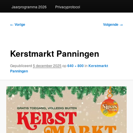
Jaarprogramma 2026
Privacyprotocol
Afbeeldingsnavigatie
← Vorige
Volgende →
Kerstmarkt Panningen
Gepubliceerd
5 december 2025
op
640 × 800
in
Kerstmarkt
Panningen