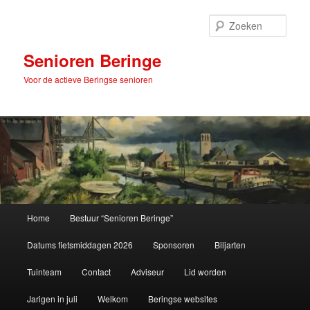
Spring
naar
Zoek
de
primaire
Senioren Beringe
inhoud
Voor de actieve Beringse senioren
Hoofdmenu
Home
Bestuur “Senioren Beringe”
Datums fietsmiddagen 2026
Sponsoren
Biljarten
Tuinteam
Contact
Adviseur
Lid worden
Jarigen in juli
Welkom
Beringse websites