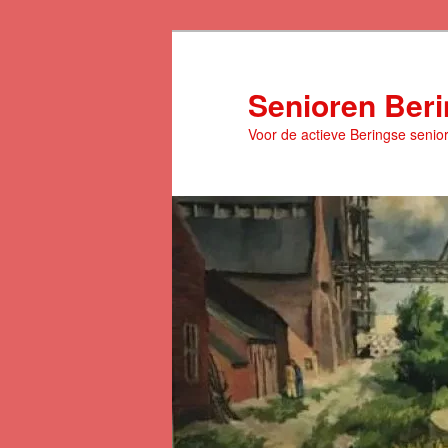
Spring
naar
de
Senioren Ber
primaire
Voor de actieve Beringse senio
inhoud