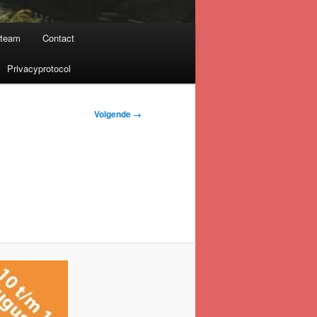
nteam
Contact
Privacyprotocol
Volgende →