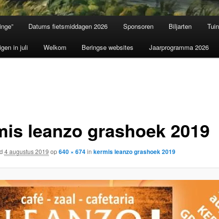
inge”
Datums fietsmiddagen 2026
Sponsoren
Biljarten
Tui
igen in juli
Welkom
Beringse websites
Jaarprogramma 2026
mis leanzo grashoek 2019
rd
4 augustus 2019
op
640 × 674
in
kermis leanzo grashoek 2019