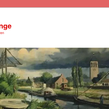
inge
ren