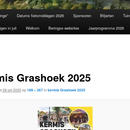
inge”
Datums fietsmiddagen 2026
Sponsoren
Biljarten
Tui
igen in juli
Welkom
Beringse websites
Jaarprogramma 2026
mis Grashoek 2025
rd
28 juli 2025
op
189 × 267
in
kermis Grashoek 2025