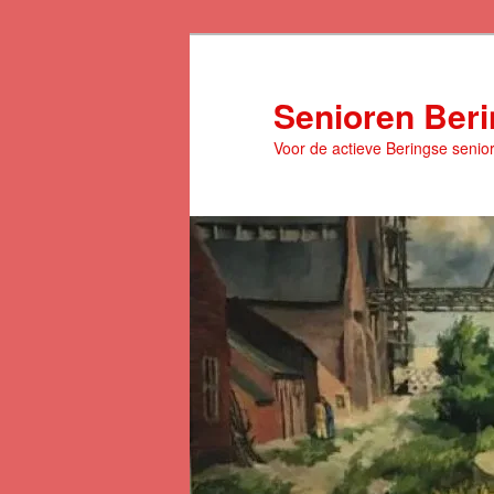
Spring
naar
de
Senioren Ber
primaire
Voor de actieve Beringse senio
inhoud