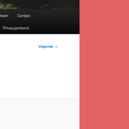
nteam
Contact
Privacyprotocol
Volgende →