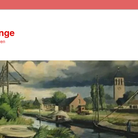
inge
ren