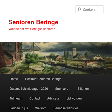
Spring
naar
Zoek
de
primaire
Senioren Beringe
inhoud
Voor de actieve Beringse senioren
Hoofdmenu
Home
Bestuur “Senioren Beringe”
Datums fietsmiddagen 2026
Sponsoren
Biljarten
Tuinteam
Contact
Adviseur
Lid worden
Jarigen in juli
Welkom
Beringse websites