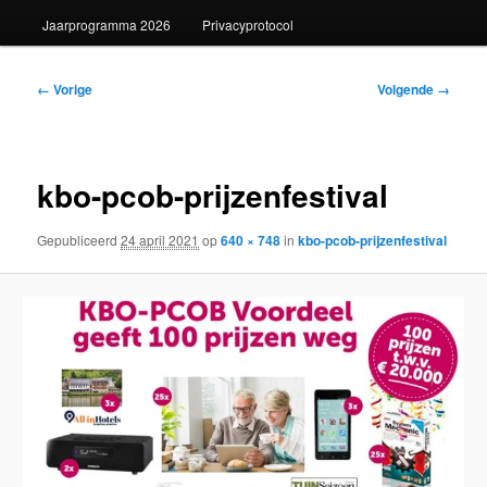
Jaarprogramma 2026
Privacyprotocol
Afbeeldingsnavigatie
← Vorige
Volgende →
kbo-pcob-prijzenfestival
Gepubliceerd
24 april 2021
op
640 × 748
in
kbo-pcob-prijzenfestival