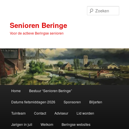
Spring
naar
Zoek
de
primaire
Senioren Beringe
inhoud
Voor de actieve Beringse senioren
Hoofdmenu
Home
Bestuur “Senioren Beringe”
Datums fietsmiddagen 2026
Sponsoren
Biljarten
Tuinteam
Contact
Adviseur
Lid worden
Jarigen in juli
Welkom
Beringse websites