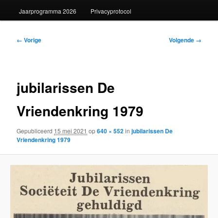
Jaarprogramma 2026
Privacyprotocol
Afbeeldingsnavigatie
← Vorige
Volgende →
jubilarissen De
Vriendenkring 1979
Gepubliceerd
15 mei 2021
op
640 × 552
in
jubilarissen De
Vriendenkring 1979