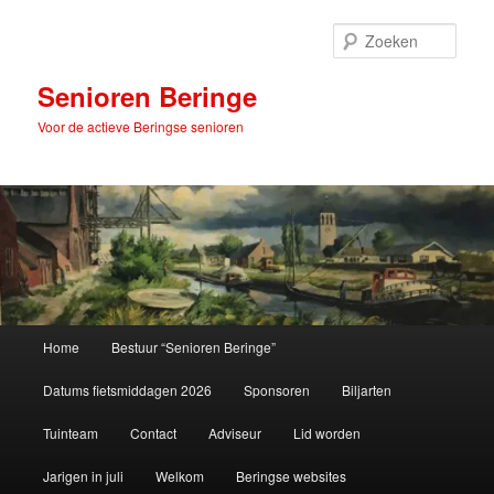
Spring
naar
Zoek
de
primaire
Senioren Beringe
inhoud
Voor de actieve Beringse senioren
Hoofdmenu
Home
Bestuur “Senioren Beringe”
Datums fietsmiddagen 2026
Sponsoren
Biljarten
Tuinteam
Contact
Adviseur
Lid worden
Jarigen in juli
Welkom
Beringse websites