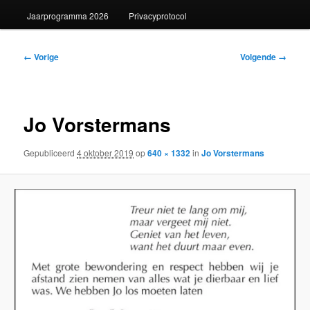
Jaarprogramma 2026
Privacyprotocol
Afbeeldingsnavigatie
← Vorige
Volgende →
Jo Vorstermans
Gepubliceerd
4 oktober 2019
op
640 × 1332
in
Jo Vorstermans