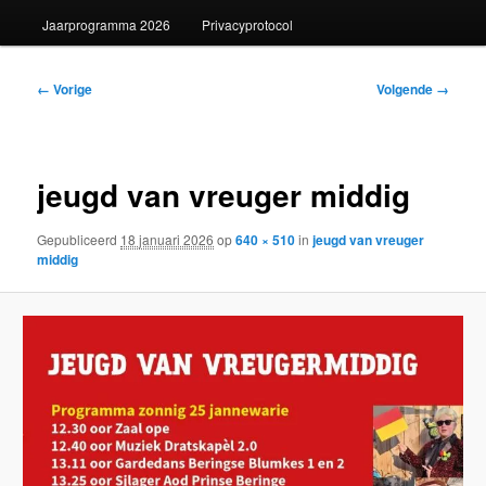
Jaarprogramma 2026
Privacyprotocol
Afbeeldingsnavigatie
← Vorige
Volgende →
jeugd van vreuger middig
Gepubliceerd
18 januari 2026
op
640 × 510
in
jeugd van vreuger
middig