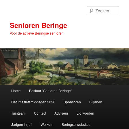
Spring
naar
Zoek
de
primaire
Senioren Beringe
inhoud
Voor de actieve Beringse senioren
Hoofdmenu
Home
Bestuur “Senioren Beringe”
Datums fietsmiddagen 2026
Sponsoren
Biljarten
Tuinteam
Contact
Adviseur
Lid worden
Jarigen in juli
Welkom
Beringse websites