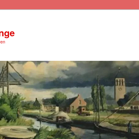
inge
ren