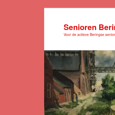
Spring
naar
de
Senioren Ber
primaire
Voor de actieve Beringse senio
inhoud