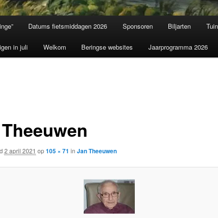
inge”
Datums fietsmiddagen 2026
Sponsoren
Biljarten
Tui
igen in juli
Welkom
Beringse websites
Jaarprogramma 2026
 Theeuwen
rd
2 april 2021
op
105 × 71
in
Jan Theeuwen