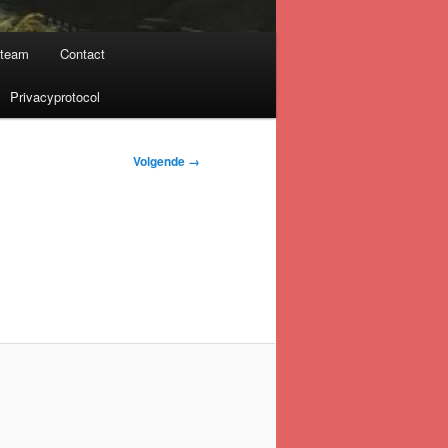
nteam
Contact
Privacyprotocol
Volgende →