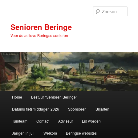
Spring
naar
Zoek
de
primaire
Senioren Beringe
inhoud
Voor de actieve Beringse senioren
Hoofdmenu
Home
Bestuur “Senioren Beringe”
Datums fietsmiddagen 2026
Sponsoren
Biljarten
Tuinteam
Contact
Adviseur
Lid worden
Jarigen in juli
Welkom
Beringse websites