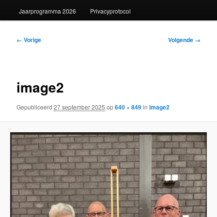
Jaarprogramma 2026
Privacyprotocol
Afbeeldingsnavigatie
← Vorige
Volgende →
image2
Gepubliceerd
27 september 2025
op
640 × 849
in
image2