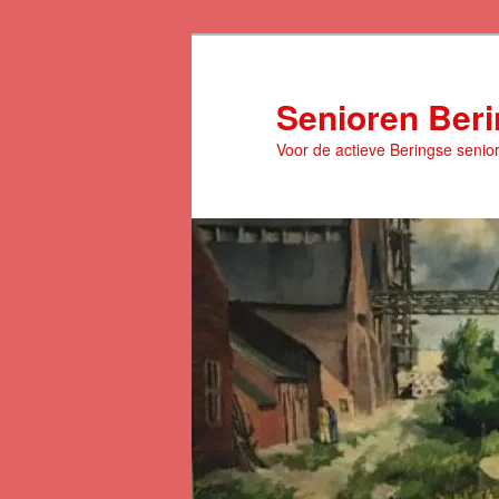
Spring
naar
de
Senioren Ber
primaire
Voor de actieve Beringse senio
inhoud