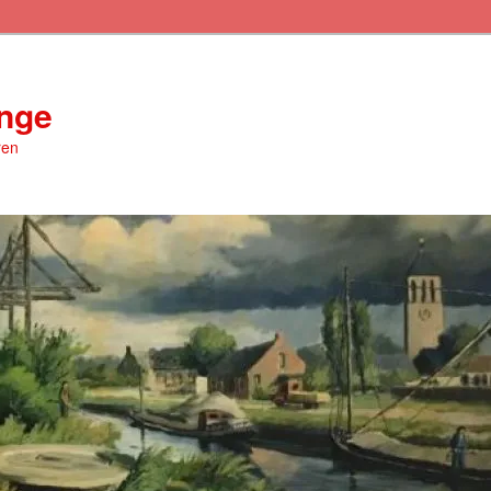
inge
ren