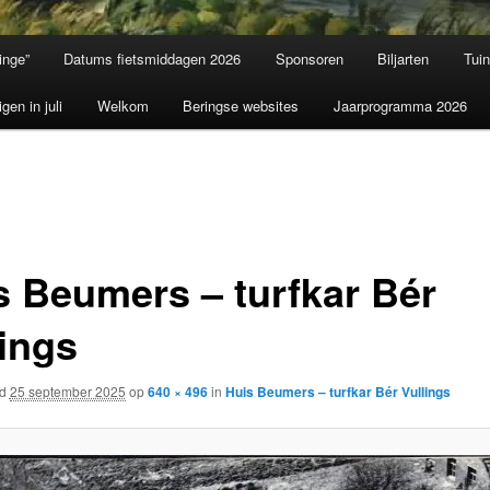
inge”
Datums fietsmiddagen 2026
Sponsoren
Biljarten
Tui
igen in juli
Welkom
Beringse websites
Jaarprogramma 2026
s Beumers – turfkar Bér
lings
rd
25 september 2025
op
640 × 496
in
Huis Beumers – turfkar Bér Vullings