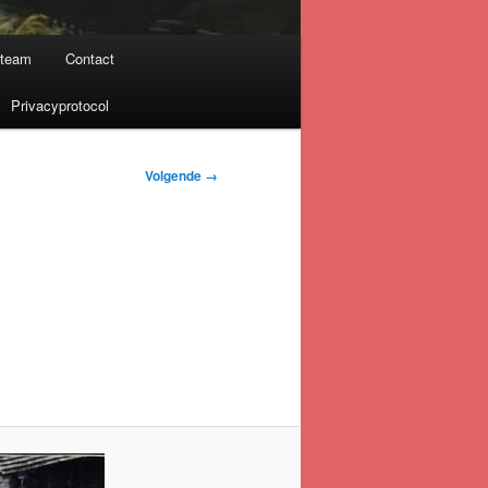
nteam
Contact
Privacyprotocol
Volgende →