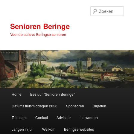
Spring
naar
Zoek
de
primaire
Senioren Beringe
inhoud
Voor de actieve Beringse senioren
Hoofdmenu
Home
Bestuur “Senioren Beringe”
Datums fietsmiddagen 2026
Sponsoren
Biljarten
Tuinteam
Contact
Adviseur
Lid worden
Jarigen in juli
Welkom
Beringse websites