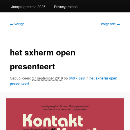
Jaarprogramma 2026
Privacyprotocol
Afbeeldingsnavigatie
← Vorige
Volgende →
het sxherm open
presenteert
Gepubliceerd
27 september 2019
op
640 × 898
in
het sxherm open
presenteert