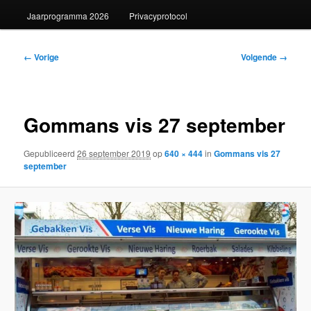
Jaarprogramma 2026
Privacyprotocol
Afbeeldingsnavigatie
← Vorige
Volgende →
Gommans vis 27 september
Gepubliceerd
26 september 2019
op
640 × 444
in
Gommans vis 27
september