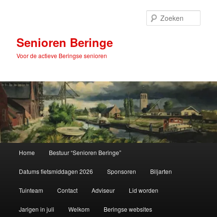
Spring
naar
Zoek
de
primaire
Senioren Beringe
inhoud
Voor de actieve Beringse senioren
Hoofdmenu
Home
Bestuur “Senioren Beringe”
Datums fietsmiddagen 2026
Sponsoren
Biljarten
Tuinteam
Contact
Adviseur
Lid worden
Jarigen in juli
Welkom
Beringse websites