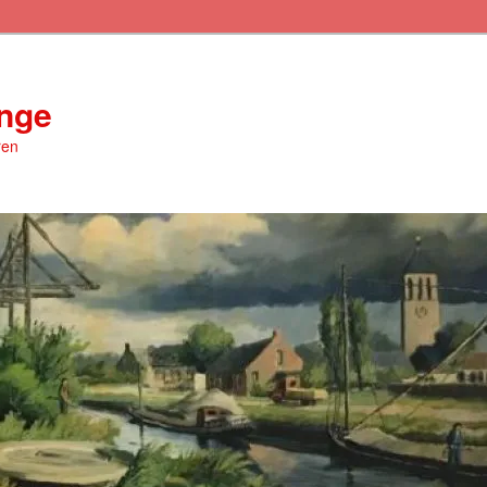
inge
ren