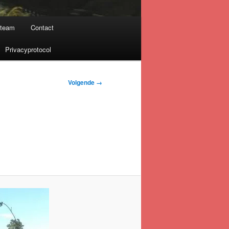
nteam
Contact
Privacyprotocol
Volgende →