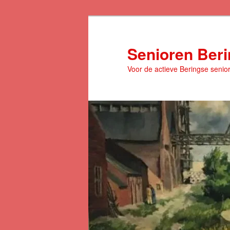
Spring
naar
de
Senioren Ber
primaire
Voor de actieve Beringse senio
inhoud