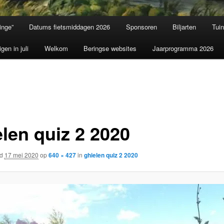
inge”
Datums fietsmiddagen 2026
Sponsoren
Biljarten
Tui
igen in juli
Welkom
Beringse websites
Jaarprogramma 2026
elen quiz 2 2020
rd
17 mei 2020
op
640 × 427
in
ghielen quiz 2 2020