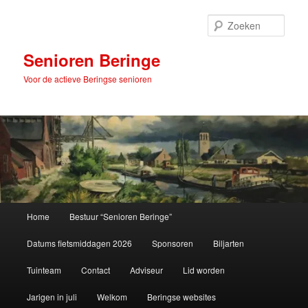
Spring
naar
Zoek
de
primaire
Senioren Beringe
inhoud
Voor de actieve Beringse senioren
Hoofdmenu
Home
Bestuur “Senioren Beringe”
Datums fietsmiddagen 2026
Sponsoren
Biljarten
Tuinteam
Contact
Adviseur
Lid worden
Jarigen in juli
Welkom
Beringse websites