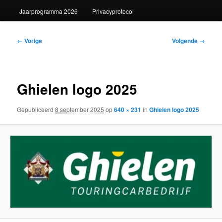
Jaarprogramma 2026
Privacyprotocol
Afbeeldingsnavigatie
← Vorige
Volgende →
Ghielen logo 2025
Gepubliceerd
8 september 2025
op
640 × 231
in
Ghielen logo 2025