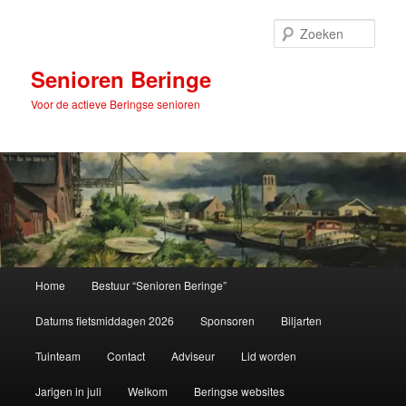
Spring
naar
Zoek
de
primaire
Senioren Beringe
inhoud
Voor de actieve Beringse senioren
Hoofdmenu
Home
Bestuur “Senioren Beringe”
Datums fietsmiddagen 2026
Sponsoren
Biljarten
Tuinteam
Contact
Adviseur
Lid worden
Jarigen in juli
Welkom
Beringse websites