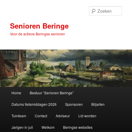
Spring
naar
Zoek
de
primaire
Senioren Beringe
inhoud
Voor de actieve Beringse senioren
Hoofdmenu
Home
Bestuur “Senioren Beringe”
Datums fietsmiddagen 2026
Sponsoren
Biljarten
Tuinteam
Contact
Adviseur
Lid worden
Jarigen in juli
Welkom
Beringse websites