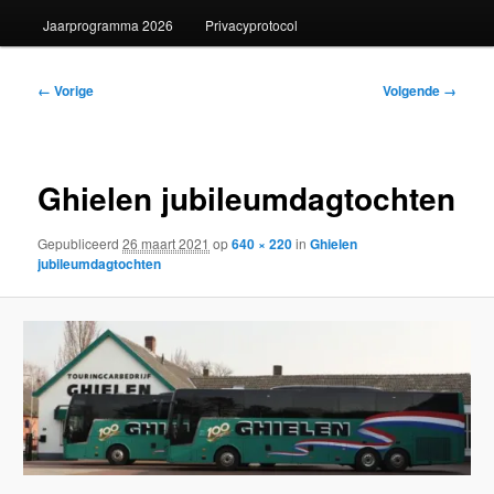
Jaarprogramma 2026
Privacyprotocol
Afbeeldingsnavigatie
← Vorige
Volgende →
Ghielen jubileumdagtochten
Gepubliceerd
26 maart 2021
op
640 × 220
in
Ghielen
jubileumdagtochten