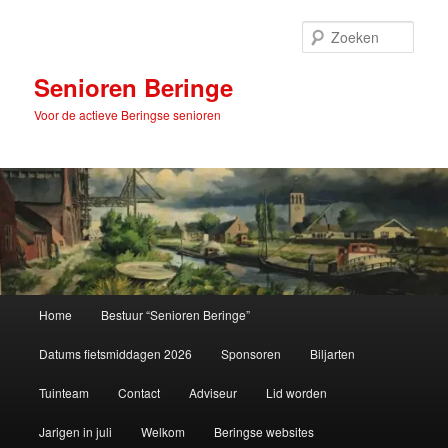
Spring
naar
Zoek
de
primaire
Senioren Beringe
inhoud
Voor de actieve Beringse senioren
Hoofdmenu
Home
Bestuur “Senioren Beringe”
Datums fietsmiddagen 2026
Sponsoren
Biljarten
Tuinteam
Contact
Adviseur
Lid worden
Jarigen in juli
Welkom
Beringse websites