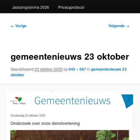
Jaarprogramma 2026
Privacyprotocol
Afbeeldingsnavigatie
← Vorige
Volgende →
gemeentenieuws 23 oktober
Gepubliceerd
23 oktober 2025
op
640 × 567
in
gemeentenieuws 23
oktober