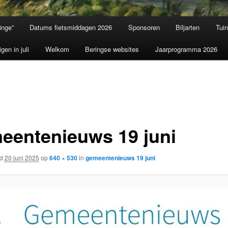
inge”
Datums fietsmiddagen 2026
Sponsoren
Biljarten
Tui
igen in juli
Welkom
Beringse websites
Jaarprogramma 2026
eentenieuws 19 juni
rd
20 juni 2025
op
640 × 530
in
gemeentenieuws 19 juni