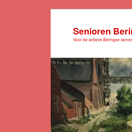
Spring
naar
de
Senioren Ber
primaire
Voor de actieve Beringse senio
inhoud