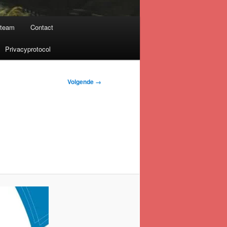
nteam
Contact
Privacyprotocol
Volgende →