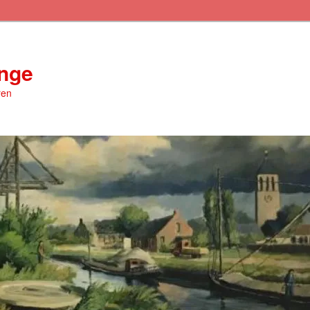
inge
ren