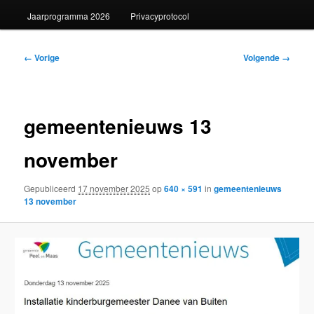
Jaarprogramma 2026
Privacyprotocol
Afbeeldingsnavigatie
← Vorige
Volgende →
gemeentenieuws 13
november
Gepubliceerd
17 november 2025
op
640 × 591
in
gemeentenieuws
13 november