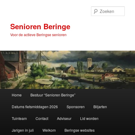
Spring
naar
Zoek
de
primaire
Senioren Beringe
inhoud
Voor de actieve Beringse senioren
Hoofdmenu
Home
Bestuur “Senioren Beringe”
Datums fietsmiddagen 2026
Sponsoren
Biljarten
Tuinteam
Contact
Adviseur
Lid worden
Jarigen in juli
Welkom
Beringse websites