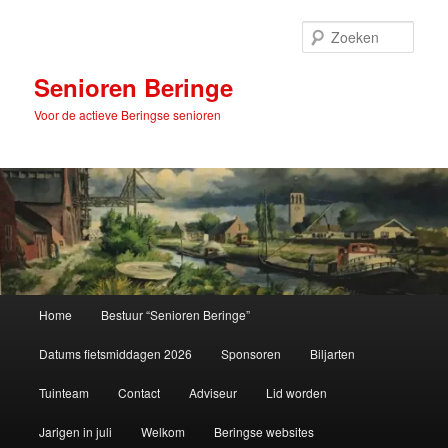
Spring
naar
Zoek
de
primaire
Senioren Beringe
inhoud
Voor de actieve Beringse senioren
Hoofdmenu
Home
Bestuur “Senioren Beringe”
Datums fietsmiddagen 2026
Sponsoren
Biljarten
Tuinteam
Contact
Adviseur
Lid worden
Jarigen in juli
Welkom
Beringse websites