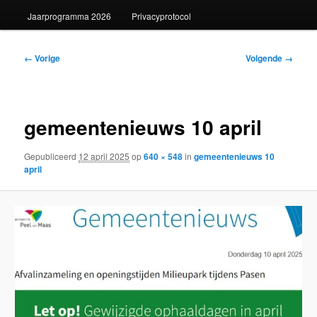
Jaarprogramma 2026
Privacyprotocol
Afbeeldingsnavigatie
← Vorige
Volgende →
gemeentenieuws 10 april
Gepubliceerd
12 april 2025
op
640 × 548
in
gemeentenieuws 10
april