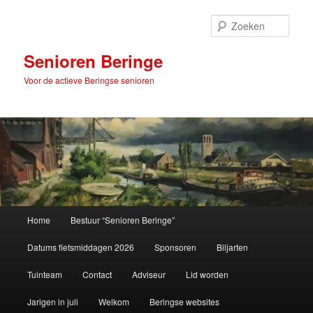
Spring
naar
Zoek
de
primaire
Senioren Beringe
inhoud
Voor de actieve Beringse senioren
Hoofdmenu
Home
Bestuur “Senioren Beringe”
Datums fietsmiddagen 2026
Sponsoren
Biljarten
Tuinteam
Contact
Adviseur
Lid worden
Jarigen in juli
Welkom
Beringse websites