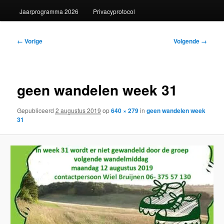
Jaarprogramma 2026
Privacyprotocol
Afbeeldingsnavigatie
← Vorige
Volgende →
geen wandelen week 31
Gepubliceerd
2 augustus 2019
op
640 × 279
in
geen wandelen week
31