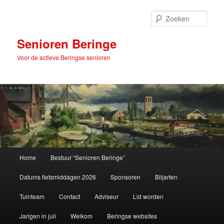
Spring
naar
Zoek
de
primaire
Senioren Beringe
inhoud
Voor de actieve Beringse senioren
Hoofdmenu
Home
Bestuur “Senioren Beringe”
Datums fietsmiddagen 2026
Sponsoren
Biljarten
Tuinteam
Contact
Adviseur
Lid worden
Jarigen in juli
Welkom
Beringse websites