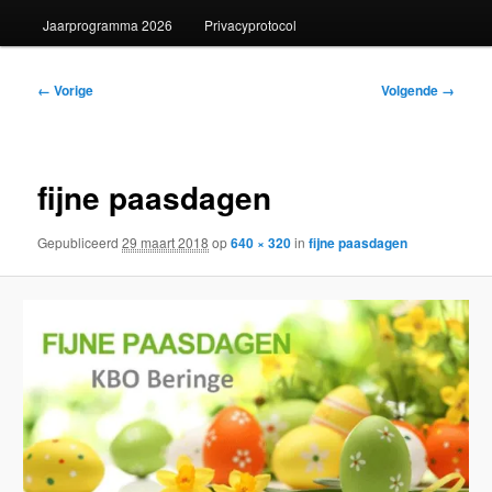
Jaarprogramma 2026
Privacyprotocol
Afbeeldingsnavigatie
← Vorige
Volgende →
fijne paasdagen
Gepubliceerd
29 maart 2018
op
640 × 320
in
fijne paasdagen