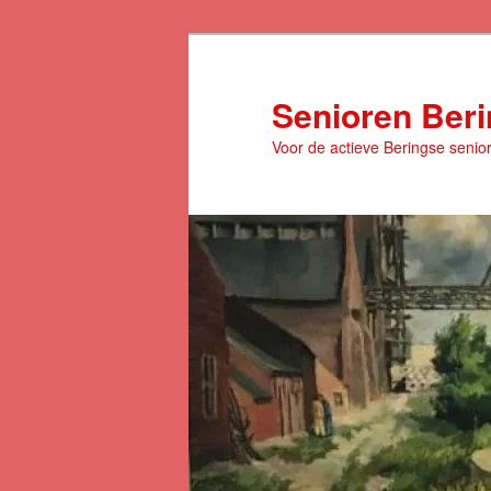
Spring
naar
de
Senioren Ber
primaire
Voor de actieve Beringse senio
inhoud