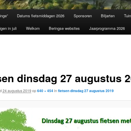
inge”
Datums fietsmiddagen 2026
Sponsoren
Biljarten
Tui
igen in juli
Welkom
Beringse websites
Jaarprogramma 2026
tsen dinsdag 27 augustus 
rd
24 augustus 2019
op
640 × 454
in
fietsen dinsdag 27 augustus 2019