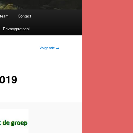
nteam
Contact
Privacyprotocol
Volgende →
2019