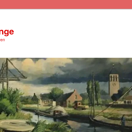
inge
ren