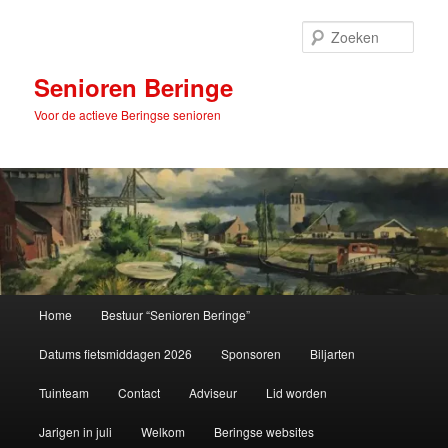
Spring
naar
Zoek
de
primaire
Senioren Beringe
inhoud
Voor de actieve Beringse senioren
Hoofdmenu
Home
Bestuur “Senioren Beringe”
Datums fietsmiddagen 2026
Sponsoren
Biljarten
Tuinteam
Contact
Adviseur
Lid worden
Jarigen in juli
Welkom
Beringse websites