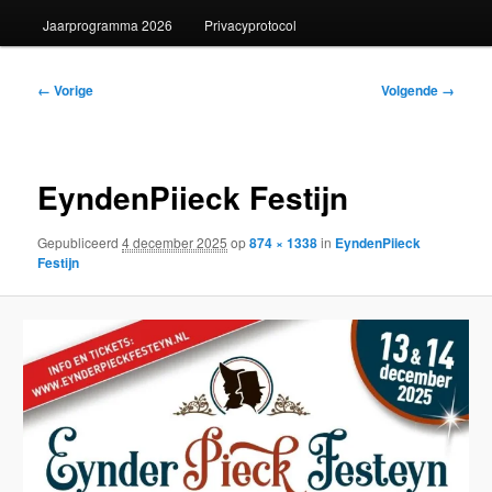
Jaarprogramma 2026
Privacyprotocol
Afbeeldingsnavigatie
← Vorige
Volgende →
EyndenPiieck Festijn
Gepubliceerd
4 december 2025
op
874 × 1338
in
EyndenPiieck
Festijn