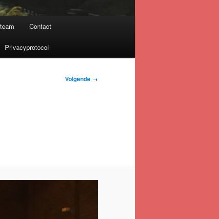
nteam
Contact
Privacyprotocol
Volgende →