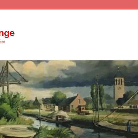
inge
ren