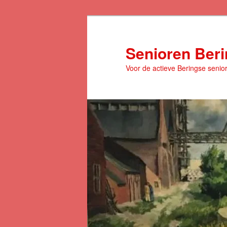
Spring
naar
de
Senioren Ber
primaire
Voor de actieve Beringse senio
inhoud