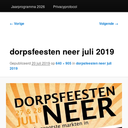
Jaarprogramma 2026
Privacyprotocol
Afbeeldingsnavigatie
← Vorige
Volgende →
dorpsfeesten neer juli 2019
Gepubliceerd
20 juli 2019
op
640 × 905
in
dorpsfeesten neer juli
2019