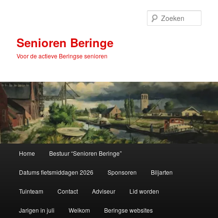
Spring
naar
Zoek
de
primaire
Senioren Beringe
inhoud
Voor de actieve Beringse senioren
Hoofdmenu
Home
Bestuur “Senioren Beringe”
Datums fietsmiddagen 2026
Sponsoren
Biljarten
Tuinteam
Contact
Adviseur
Lid worden
Jarigen in juli
Welkom
Beringse websites