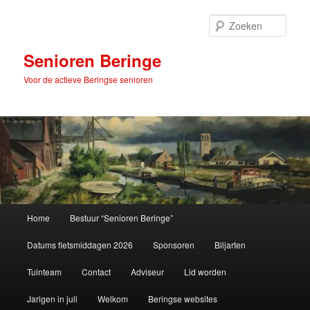
Spring
naar
Zoek
de
primaire
Senioren Beringe
inhoud
Voor de actieve Beringse senioren
Hoofdmenu
Home
Bestuur “Senioren Beringe”
Datums fietsmiddagen 2026
Sponsoren
Biljarten
Tuinteam
Contact
Adviseur
Lid worden
Jarigen in juli
Welkom
Beringse websites