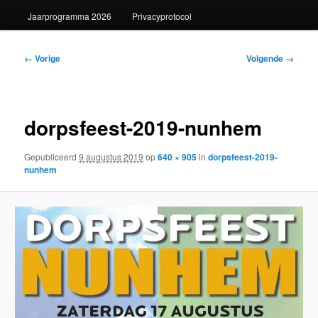
Jaarprogramma 2026
Privacyprotocol
Afbeeldingsnavigatie
← Vorige
Volgende →
dorpsfeest-2019-nunhem
Gepubliceerd
9 augustus 2019
op
640 × 905
in
dorpsfeest-2019-
nunhem