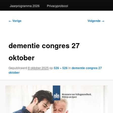
Jaarprogramma 2026
Privacyprotocol
Afbeeldingsnavigatie
← Vorige
Volgende →
dementie congres 27
oktober
Gepubliceerd
8 oktober 2025
op
526 × 526
in
dementie congres 27
oktober