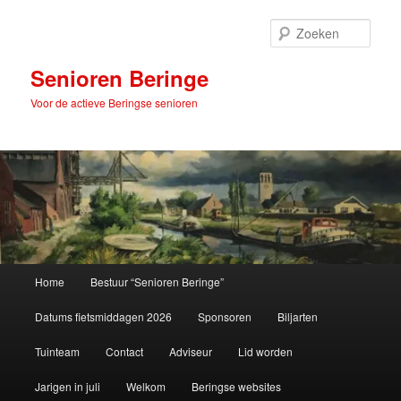
Spring
naar
Zoek
de
primaire
Senioren Beringe
inhoud
Voor de actieve Beringse senioren
Hoofdmenu
Home
Bestuur “Senioren Beringe”
Datums fietsmiddagen 2026
Sponsoren
Biljarten
Tuinteam
Contact
Adviseur
Lid worden
Jarigen in juli
Welkom
Beringse websites