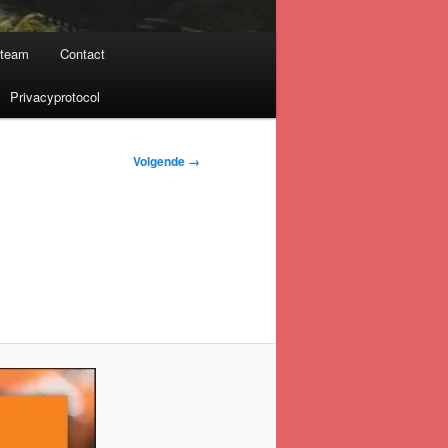
nteam
Contact
Privacyprotocol
Volgende →