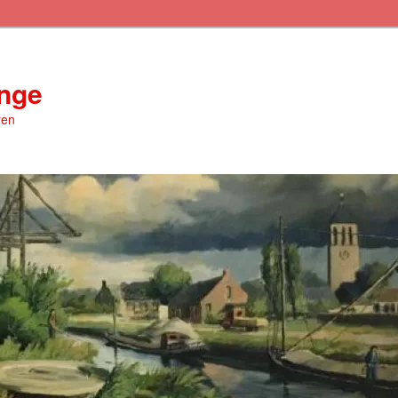
inge
ren