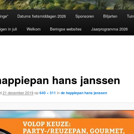
inge”
Datums fietsmiddagen 2026
Sponsoren
Biljarten
Tui
igen in juli
Welkom
Beringse websites
Jaarprogramma 2026
happiepan hans janssen
rd
21 december 2019
op
640 × 311
in
de happiepan hans janssen