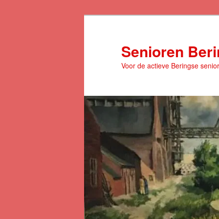
Spring
naar
de
Senioren Ber
primaire
Voor de actieve Beringse senio
inhoud