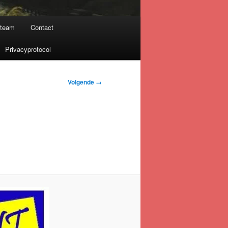
nteam
Contact
Privacyprotocol
Volgende →