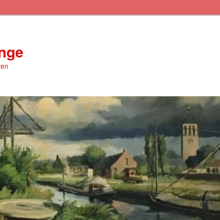
inge
ren