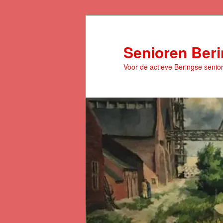
Spring
naar
de
Senioren Ber
primaire
Voor de actieve Beringse senio
inhoud