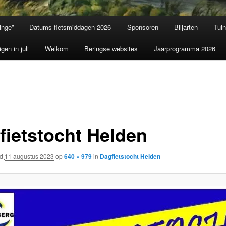
inge”
Datums fietsmiddagen 2026
Sponsoren
Biljarten
Tui
igen in juli
Welkom
Beringse websites
Jaarprogramma 2026
fietstocht Helden
rd
11 augustus 2023
op
640 × 979
in
Dagfietstocht Helden