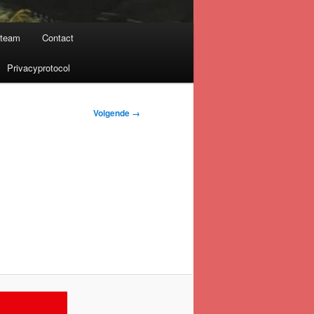
nteam
Contact
Privacyprotocol
Volgende →