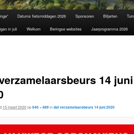
inge”
Datums fietsmiddagen 2026
Sponsoren
Biljarten
Tui
igen in juli
Welkom
Beringse websites
Jaarprogramma 2026
 verzamelaarsbeurs 14 juni
0
rd
15 maart 2020
op
640 × 889
in
daf verzamelaarsbeurs 14 juni 2020