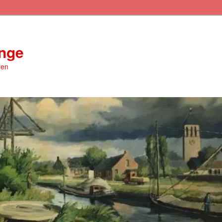
inge
ren