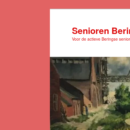
Spring
naar
de
Senioren Ber
primaire
Voor de actieve Beringse senio
inhoud