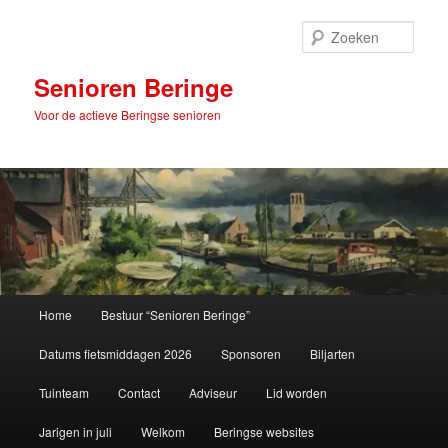
Spring
naar
Zoek
de
primaire
Senioren Beringe
inhoud
Voor de actieve Beringse senioren
Hoofdmenu
Home
Bestuur “Senioren Beringe”
Datums fietsmiddagen 2026
Sponsoren
Biljarten
Tuinteam
Contact
Adviseur
Lid worden
Jarigen in juli
Welkom
Beringse websites