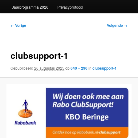
Jaarprogramma 2026
Privacyprotocol
Afbeeldingsnavigatie
← Vorige
Volgende →
clubsupport-1
Gepubliceerd
26 augustus 2025
op
640 × 290
in
clubsupport-1