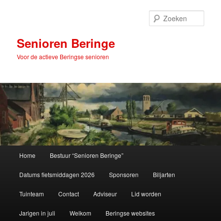
Spring
Spring
naar
naar
Zoek
de
de
primaire
secundaire
Senioren Beringe
inhoud
inhoud
Voor de actieve Beringse senioren
Hoofdmenu
Home
Bestuur “Senioren Beringe”
Datums fietsmiddagen 2026
Sponsoren
Biljarten
Tuinteam
Contact
Adviseur
Lid worden
Jarigen in juli
Welkom
Beringse websites