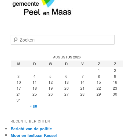
Z
o
e
k
AUGUSTUS 2026
e
M
D
W
D
V
Z
Z
n
1
2
3
4
5
6
7
8
9
10
11
12
13
14
15
16
17
18
19
20
21
22
23
24
25
26
27
28
29
30
31
« jul
RECENTE BERICHTEN
Bericht van de politie
Mooi en leefbaar Kessel