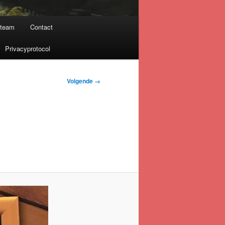
nteam
Contact
Privacyprotocol
Volgende →