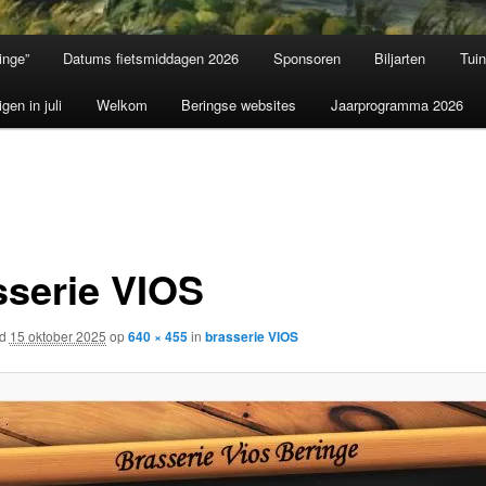
inge”
Datums fietsmiddagen 2026
Sponsoren
Biljarten
Tui
igen in juli
Welkom
Beringse websites
Jaarprogramma 2026
sserie VIOS
rd
15 oktober 2025
op
640 × 455
in
brasserie VIOS