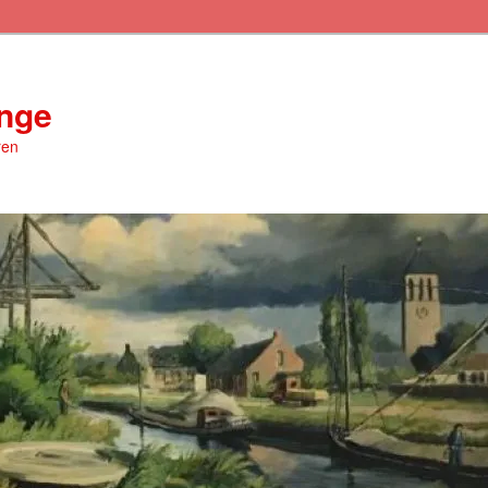
inge
ren