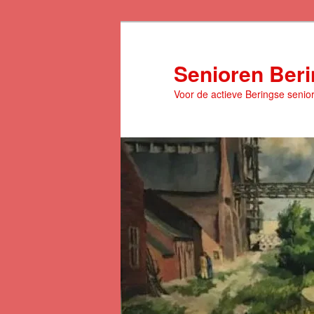
Spring
naar
de
Senioren Ber
primaire
Voor de actieve Beringse senio
inhoud